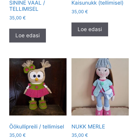
SININE VAAL /
Kaisunukk (tellimisel)
TELLIMISEL
35,00
€
35,00
€
Loe edasi
Loe edasi
Öökullipreili / tellimisel
NUKK MERLE
35,00
€
35,00
€