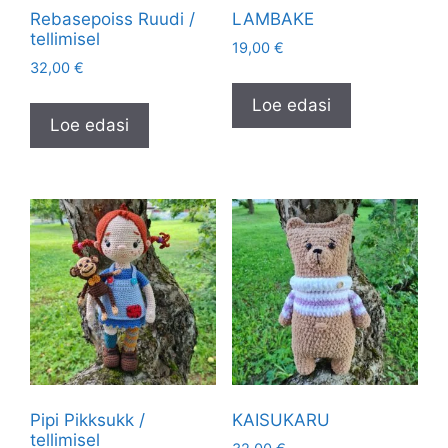
Rebasepoiss Ruudi /
LAMBAKE
tellimisel
19,00
€
32,00
€
Loe edasi
Loe edasi
Pipi Pikksukk /
KAISUKARU
tellimisel