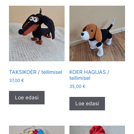
TAKSIKOER / tellimisel
KOER HAGIJAS /
tellimisel
37,00
€
35,00
€
Loe edasi
Loe edasi