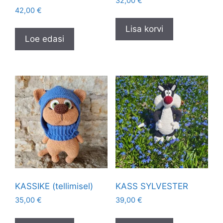
32,00
€
42,00
€
Lisa korvi
Loe edasi
KASSIKE (tellimisel)
KASS SYLVESTER
35,00
€
39,00
€