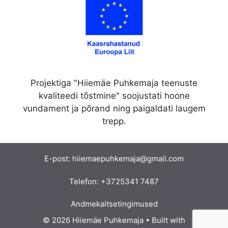
Projektiga "Hiiemäe Puhkemaja teenuste
kvaliteedi tõstmine" soojustati hoone
vundament ja põrand ning paigaldati laugem
trepp.
E-post:
hiiemaepuhkemaja@gmail.com
Telefon:
+3725341 7487
Andmekaitsetingimused
© 2026 Hiiemäe Puhkemaja
• Built with