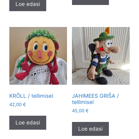
Loe edasi
KRÕLL / tellimisel
JAHIMEES GRIŠA /
tellimisel
42,00
€
45,00
€
Loe edasi
Loe edasi