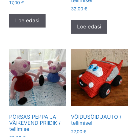
tellimisel
17,00
€
32,00
€
Loe edasi
Loe edasi
PÕRSAS PEPPA JA
VÕIDUSÕIDUAUTO /
VÄIKEVEND PRIIDIK /
tellimisel
tellimisel
27,00
€