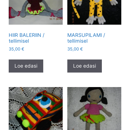
HIIR BALERIIN /
MARSUPILAMI /
tellimisel
tellimisel
35,00
€
35,00
€
Loe edasi
Loe edasi