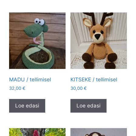
MADU / tellimisel
KITSEKE / tellimisel
32,00
€
30,00
€
Loe edasi
Loe edasi