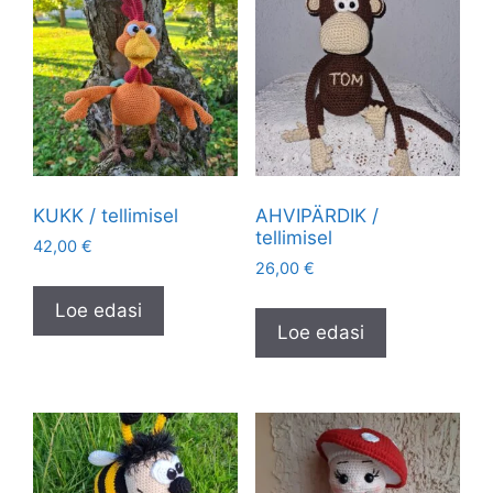
KUKK / tellimisel
AHVIPÄRDIK /
tellimisel
42,00
€
26,00
€
Loe edasi
Loe edasi