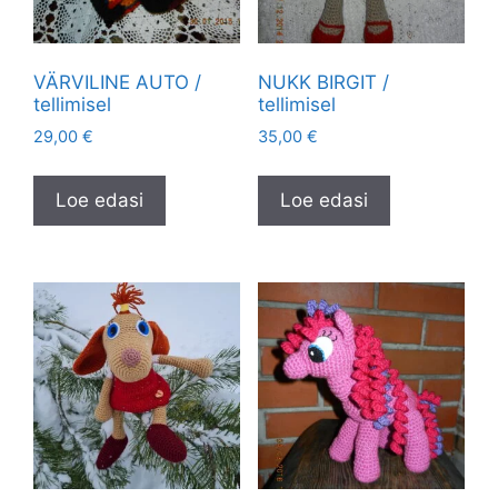
VÄRVILINE AUTO /
NUKK BIRGIT /
tellimisel
tellimisel
29,00
€
35,00
€
Loe edasi
Loe edasi