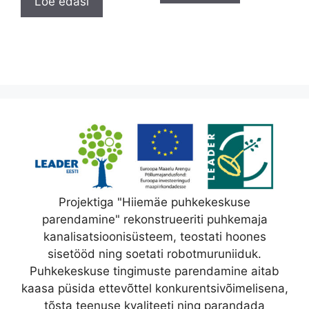
Loe edasi
Projektiga "Hiiemäe puhkekeskuse
parendamine" rekonstrueeriti puhkemaja
kanalisatsioonisüsteem, teostati hoones
sisetööd ning soetati robotmuruniiduk.
Puhkekeskuse tingimuste parendamine aitab
kaasa püsida ettevõttel konkurentsivõimelisena,
tõsta teenuse kvaliteeti ning parandada