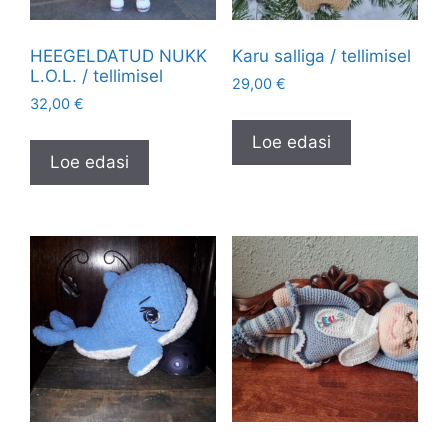
HEEGELDATUD NUKK
Karu salliga / tellimisel
L.O.L. / tellimisel
29,00
€
32,00
€
Loe edasi
Loe edasi