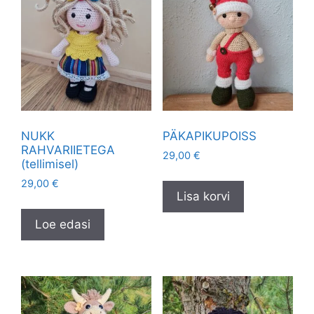
NUKK
PÄKAPIKUPOISS
RAHVARIIETEGA
29,00
€
(tellimisel)
29,00
€
Lisa korvi
Loe edasi