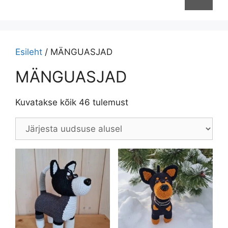
Esileht
/ MÄNGUASJAD
MÄNGUASJAD
Sorditud
Kuvatakse kõik 46 tulemust
uusimate
järgi