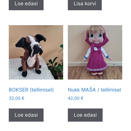
Loe edasi
Lisa korvi
BOKSER (tellimisel)
Nukk MAŠA / tellimisel
32,00
€
42,00
€
Loe edasi
Loe edasi