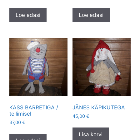
Loe edasi
Loe edasi
KASS BARRETIGA /
JÄNES KÄPIKUTEGA
tellimisel
45,00
€
37,00
€
Lisa korvi