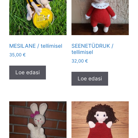
MESILANE / tellimisel
SEENETÜDRUK /
tellimisel
35,00
€
32,00
€
Loe edasi
Loe edasi