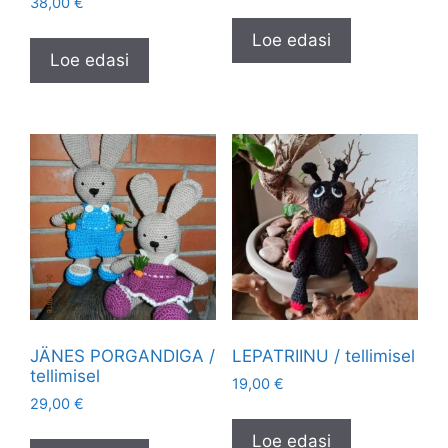
38,00
€
Loe edasi
Loe edasi
JÄNES PORGANDIGA /
LEPATRIINU / tellimisel
tellimisel
19,00
€
29,00
€
Loe edasi