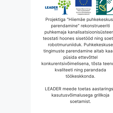
Projektiga "Hiiemäe puhkekesku
parendamine" rekonstrueeriti
puhkemaja kanalisatsioonisüstee
teostati hoones sisetööd ning soet
robotmuruniiduk. Puhkekeskuse
tingimuste parendamine aitab ka
püsida ettevõttel
konkurentsivõimelisena, tõsta tee
kvaliteeti ning parandada
töökeskkonda.
LEADER meede toetas aastaring
kasutusvõimalusega grillkoja
soetamist.