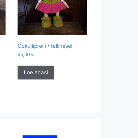
Öökullipreili / tellimisel
35,00
€
Loe edasi