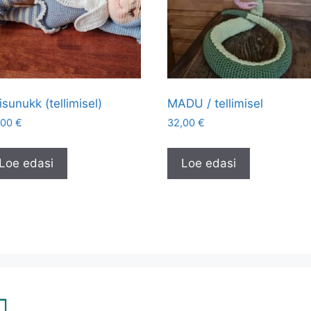
isunukk (tellimisel)
MADU / tellimisel
,00
€
32,00
€
Loe edasi
Loe edasi