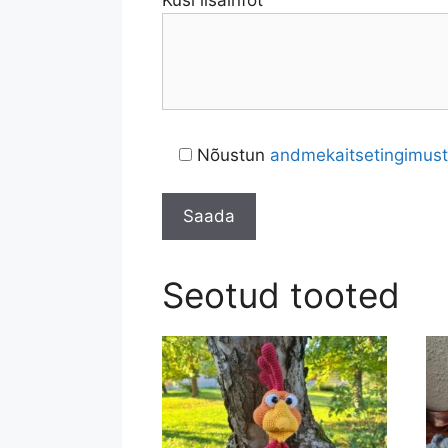
Küsi lisainfot
Nõustun
andmekaitsetingimus
Seotud tooted