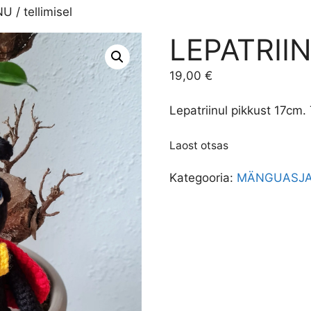
U / tellimisel
LEPATRIINU
19,00
€
Lepatriinul pikkust 17cm. 
Laost otsas
Kategooria:
MÄNGUASJ