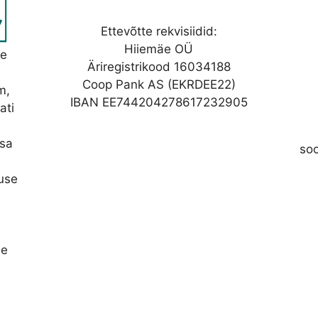
Ettevõtte rekvisiidid:
Hiiemäe OÜ
se
Äriregistrikood 16034188
Coop Pank AS (EKRDEE22)
m,
IBAN EE744204278617232905
ati
asa
so
nuse
se