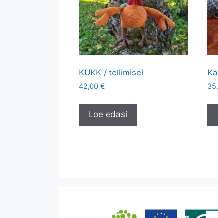
KUKK / tellimisel
Ka
42,00
€
35
Loe edasi