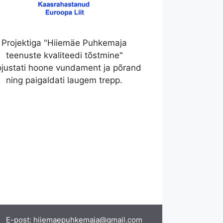
Projektiga "Hiiemäe Puhkemaja
teenuste kvaliteedi tõstmine"
ojustati hoone vundament ja põrand
ning paigaldati laugem trepp.
E-post:
hiiemaepuhkemaja@gmail.com