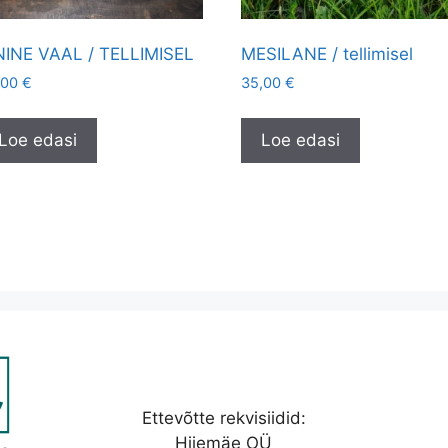
NINE VAAL / TELLIMISEL
MESILANE / tellimisel
,00
€
35,00
€
Loe edasi
Loe edasi
Ettevõtte rekvisiidid:
Hiiemäe OÜ