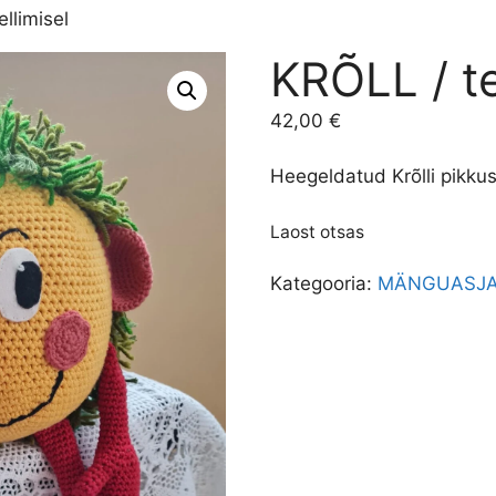
llimisel
KRÕLL / te
42,00
€
Heegeldatud Krõlli pikk
Laost otsas
Kategooria:
MÄNGUASJ