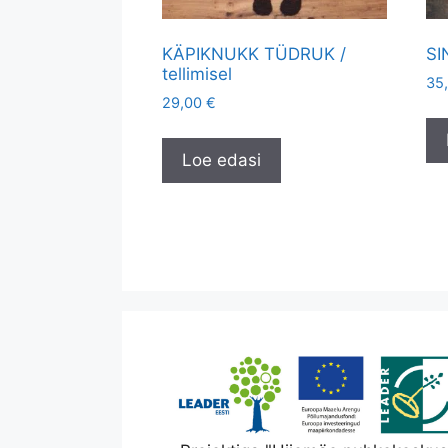
KÄPIKNUKK TÜDRUK /
SI
tellimisel
35
29,00
€
Loe edasi