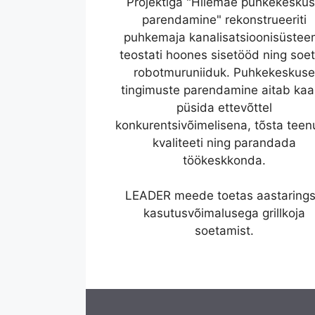
Projektiga "Hiiemäe puhkekesku
parendamine" rekonstrueeriti
puhkemaja kanalisatsioonisüstee
teostati hoones sisetööd ning soet
robotmuruniiduk. Puhkekeskuse
tingimuste parendamine aitab ka
püsida ettevõttel
konkurentsivõimelisena, tõsta tee
kvaliteeti ning parandada
töökeskkonda.
LEADER meede toetas aastaring
kasutusvõimalusega grillkoja
soetamist.