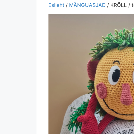
Esileht
/
MÄNGUASJAD
/ KRÕLL / te