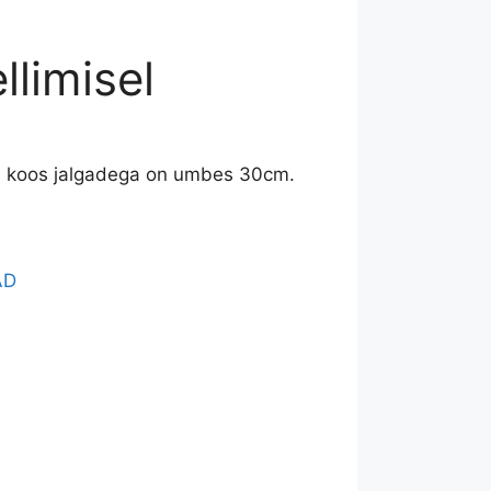
llimisel
us koos jalgadega on umbes 30cm.
AD