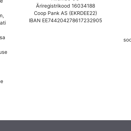
se
Äriregistrikood 16034188
Coop Pank AS (EKRDEE22)
m,
IBAN EE744204278617232905
ati
asa
so
nuse
se