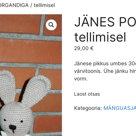
RGANDIGA / tellimisel
JÄNES PO
tellimisel
29,00
€
Jänese pikkus umbes 30c
värvitoonis. Ühe jänku hi
vorm.
Laost otsas
Kategooria:
MÄNGUASJ