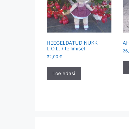
HEEGELDATUD NUKK
AH
L.O.L. / tellimisel
26
32,00
€
Loe edasi