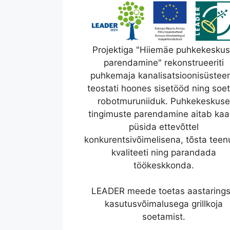
Projektiga "Hiiemäe puhkekesku
parendamine" rekonstrueeriti
puhkemaja kanalisatsioonisüstee
teostati hoones sisetööd ning soet
robotmuruniiduk. Puhkekeskuse
tingimuste parendamine aitab ka
püsida ettevõttel
konkurentsivõimelisena, tõsta tee
kvaliteeti ning parandada
töökeskkonda.
LEADER meede toetas aastaring
kasutusvõimalusega grillkoja
soetamist.