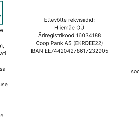
Ettevõtte rekvisiidid:
Hiiemäe OÜ
se
Äriregistrikood 16034188
Coop Pank AS (EKRDEE22)
m,
IBAN EE744204278617232905
ati
asa
so
nuse
se