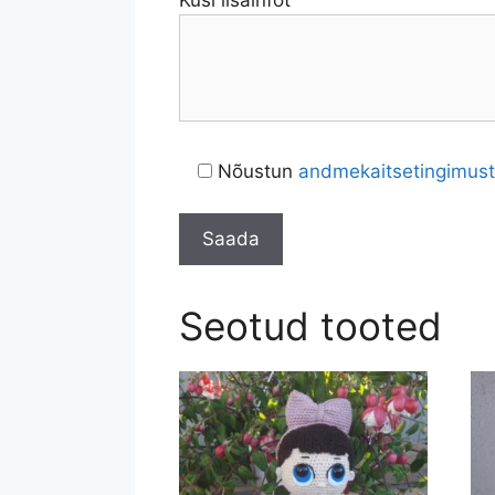
Küsi lisainfot
Nõustun
andmekaitsetingimus
Seotud tooted