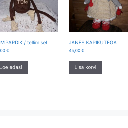
VIPÄRDIK / tellimisel
JÄNES KÄPIKUTEGA
,00
€
45,00
€
Loe edasi
Lisa korvi