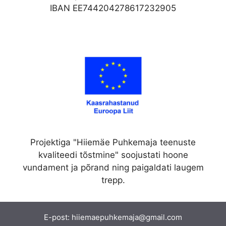
IBAN EE744204278617232905
Projektiga "Hiiemäe Puhkemaja teenuste
kvaliteedi tõstmine" soojustati hoone
vundament ja põrand ning paigaldati laugem
trepp.
E-post:
hiiemaepuhkemaja@gmail.com