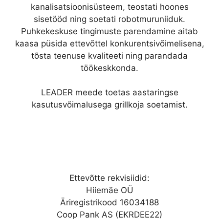
kanalisatsioonisüsteem, teostati hoones
sisetööd ning soetati robotmuruniiduk.
Puhkekeskuse tingimuste parendamine aitab
kaasa püsida ettevõttel konkurentsivõimelisena,
tõsta teenuse kvaliteeti ning parandada
töökeskkonda.
LEADER meede toetas aastaringse
kasutusvõimalusega grillkoja soetamist.
Ettevõtte rekvisiidid:
Hiiemäe OÜ
Äriregistrikood 16034188
Coop Pank AS (EKRDEE22)