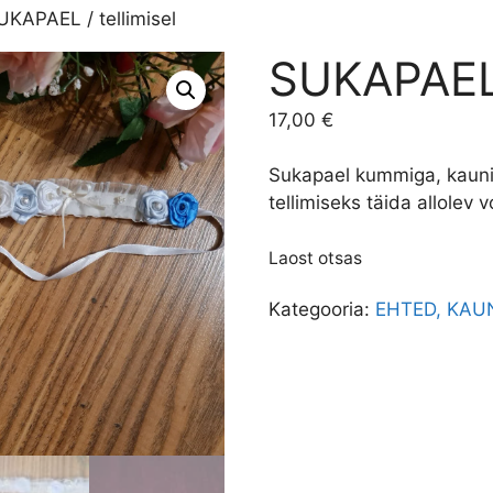
UKAPAEL / tellimisel
SUKAPAEL /
17,00
€
Sukapael kummiga, kaunis
tellimiseks täida allolev 
Laost otsas
Kategooria:
EHTED, KAU