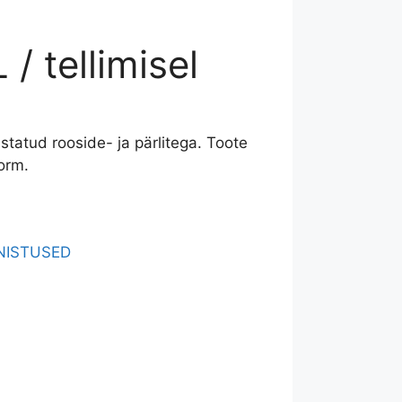
 tellimisel
tatud rooside- ja pärlitega. Toote
vorm.
NISTUSED