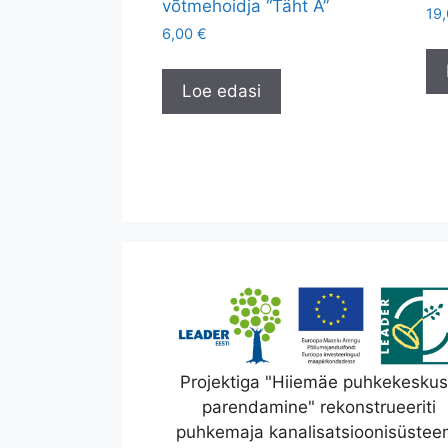
võtmehoidja “Täht A”
19
6,00
€
Loe edasi
Projektiga "Hiiemäe puhkekesku
parendamine" rekonstrueeriti
puhkemaja kanalisatsioonisüstee