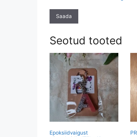
Seotud tooted
Epoksiidvaigust
PR