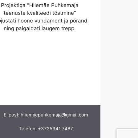
Projektiga "Hiiemäe Puhkemaja
teenuste kvaliteedi tõstmine"
ojustati hoone vundament ja põrand
ning paigaldati laugem trepp.
E-post:
hiiemaepuhkemaja@gmail.com
Telefon:
+3725341 7487