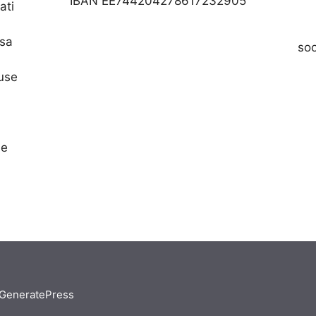
IBAN EE744204278617232905
ati
asa
so
nuse
se
GeneratePress