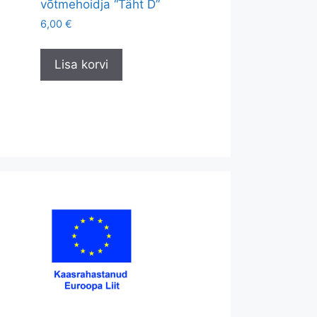
võtmehoidja “Täht D”
6,00
€
Lisa korvi