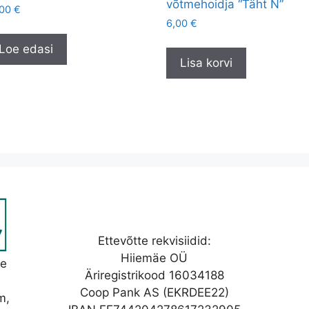
võtmehoidja “Täht N”
,00
€
6,00
€
Loe edasi
Lisa korvi
Ettevõtte rekvisiidid:
Hiiemäe OÜ
se
Äriregistrikood 16034188
Coop Pank AS (EKRDEE22)
m,