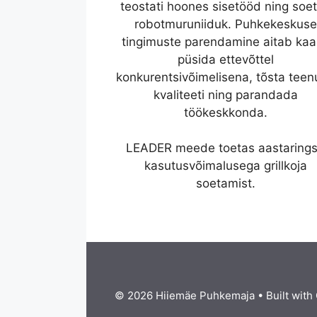
teostati hoones sisetööd ning soet
robotmuruniiduk. Puhkekeskuse
tingimuste parendamine aitab ka
püsida ettevõttel
konkurentsivõimelisena, tõsta tee
kvaliteeti ning parandada
töökeskkonda.
LEADER meede toetas aastaring
kasutusvõimalusega grillkoja
soetamist.
© 2026 Hiiemäe Puhkemaja
• Built with