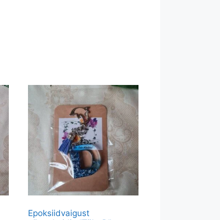
Epoksiidvaigust