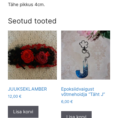
Tähe pikkus 4cm.
Seotud tooted
JUUKSEKLAMBER
Epoksiidvaigust
võtmehoidja “Täht J”
12,00
€
6,00
€
Lisa korvi
Lisa korvi