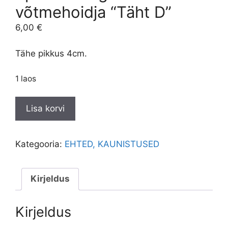
võtmehoidja “Täht D”
6,00
€
Tähe pikkus 4cm.
1 laos
Epoksiidvaigust
Lisa korvi
võtmehoidja
“Täht
D”
Kategooria:
EHTED, KAUNISTUSED
kogus
Kirjeldus
Kirjeldus