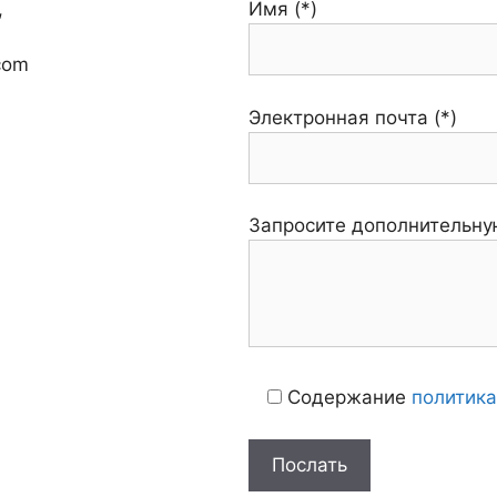
,
Имя (*)
com
Электронная почта (*)
Запросите дополнительн
Содержание
политик