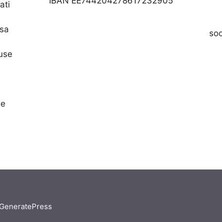
IBAN EE744204278617232905
ati
asa
so
nuse
se
GeneratePress