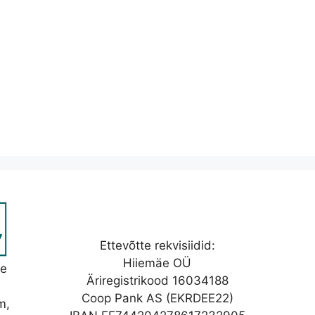
Ettevõtte rekvisiidid:
Hiiemäe OÜ
se
Äriregistrikood 16034188
Coop Pank AS (EKRDEE22)
m,