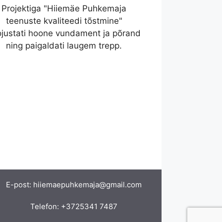
Projektiga "Hiiemäe Puhkemaja
teenuste kvaliteedi tõstmine"
ojustati hoone vundament ja põrand
ning paigaldati laugem trepp.
E-post:
hiiemaepuhkemaja@gmail.com
Telefon:
+3725341 7487