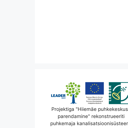
Projektiga "Hiiemäe puhkekesku
parendamine" rekonstrueeriti
puhkemaja kanalisatsioonisüstee