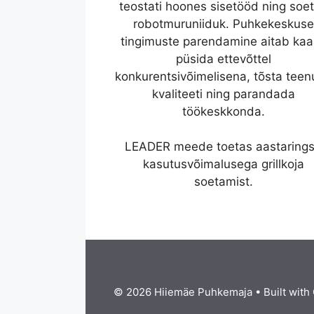
teostati hoones sisetööd ning soet
robotmuruniiduk. Puhkekeskuse
tingimuste parendamine aitab ka
püsida ettevõttel
konkurentsivõimelisena, tõsta tee
kvaliteeti ning parandada
töökeskkonda.
LEADER meede toetas aastaring
kasutusvõimalusega grillkoja
soetamist.
© 2026 Hiiemäe Puhkemaja
• Built with